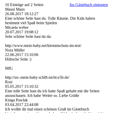
10 Einträge auf 2 Seiten
Ins Gästebuch eintragen
Mausi Maus
26.08.2017
18:12:27
Eine schöne Seite hast du. Tolle Räume. Die Kids haben
bestimmt viel Spaß beim Spielen
Micaela weber
20.07.2017
19:08:12
Sehr schöne Seite hast du da:
http:­//­www.­mein-­baby.­net/­klemmschutz-­im-­test/­
Nora Müller
22.06.2017
15:10:06
Hübsche Seite :)
MfG
http:­//­xn-­-mein-­baby-­schlft-­nicht-­e5b.­de/­
Rosi
05.05.2017
15:10:32
Eine tolle Seite hast du ich hatte Spaß gehabt mir die Seiten
anzuschauen. Ich habe Weiter so. Liebe Grüße
Kinga Pawlak
03.04.2017
22:44:08
Ich wollte dir mal einen schönen Gruß im Gästebuch