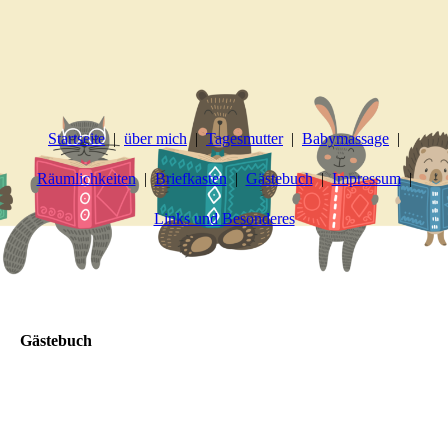
Startseite
über mich
Tagesmutter
Babymassage
Räumlichkeiten
Briefkasten
Gästebuch
Impressum
Links und Besonderes
Gästebuch