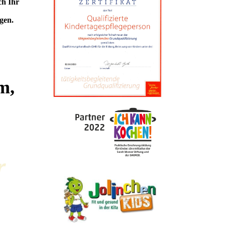
ch Ihr
gen.
m,
r