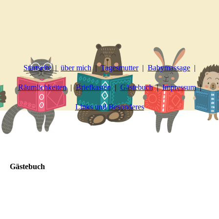
Startseite
über mich
Tagesmutter
Babymassage
Räumlichkeiten
Briefkasten
Gästebuch
Impressum
Links und Besonderes
Gästebuch