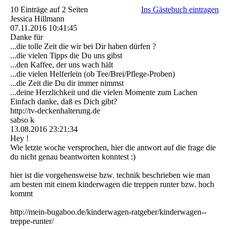
10 Einträge auf 2 Seiten
Ins Gästebuch eintragen
Jessica Hillmann
07.11.2016
10:41:45
Danke für
...die tolle Zeit die wir bei Dir haben dürfen ?
...die vielen Tipps die Du uns gibst
...den Kaffee, der uns wach hält
...die vielen Helferlein (ob Tee/Brei/Pflege-Proben)
...die Zeit die Du dir immer nimmst
...deine Herzlichkeit und die vielen Momente zum Lachen
Einfach danke, daß es Dich gibt?
http:­//­tv-­deckenhalterung.­de
sabso k
13.08.2016
23:21:34
Hey !
Wie letzte woche versprochen, hier die antwort auf die frage die
du nicht genau beantworten konntest :)
hier ist die vorgehensweise bzw. technik beschrieben wie man
am besten mit einem kinderwagen die treppen runter bzw. hoch
kommt
http:­//­mein-­bugaboo.­de/­kinderwagen-­ratgeber/­kinderwagen-­
treppe-­runter/­