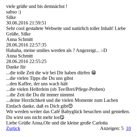
viele grüße und bis demnächst !
sabso :)
Silke
30.06.2016
21:59:51
Sehr cool gestaltete Webseite und natürlich toller Inhalt! Liebe
Grüße, Silke
Anna Schmitt
28.06.2016
22:57:35
Hahaha, meine smilies werden als ? Angezeigt... :-D
Anna Schmitt
28.06.2016
22:55:25
Danke für
...die tolle Zeit die wir bei Dir haben dürfen 😁
...die vielen Tipps die Du uns gibst
...den Kaffee, der uns wach hält
...die vielen Helferlein (ob Tee/Brei/Pflege-Proben)
...die Zeit die Du dir immer nimmst
...deine Herzlichkeit und die vielen Momente zum Lachen
Einfach danke, daß es Dich gibt😍
Wir werden weiter das Café Babyglück besuchen und genießen.
Du wirst uns nicht mehr los😋
Liebe Grüße Anna,Ole und die kleine große Carlotta
Zurück
Anzeigen: 5
10